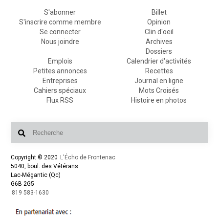
S'abonner
Billet
S'inscrire comme membre
Opinion
Se connecter
Clin d'oeil
Nous joindre
Archives
Dossiers
Emplois
Calendrier d'activités
Petites annonces
Recettes
Entreprises
Journal en ligne
Cahiers spéciaux
Mots Croisés
Flux RSS
Histoire en photos
Copyright © 2020
L'Écho de Frontenac
5040, boul. des Vétérans
Lac-Mégantic (Qc)
G6B 2G5
819 583-1630