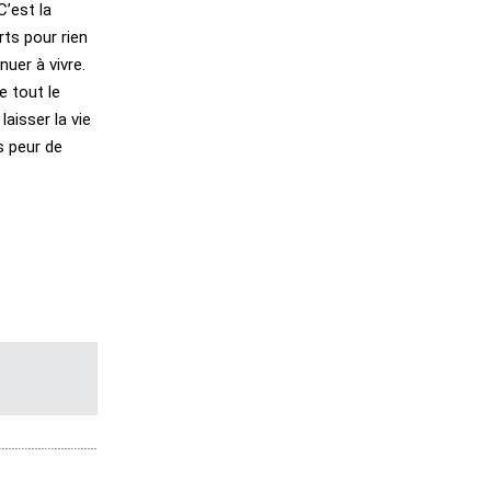
C’est la
rts pour rien
uer à vivre.
e tout le
aisser la vie
s peur de