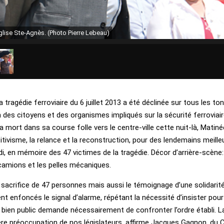
’église Ste-Agnès. (Photo Pierre Lebeau)
ragédie ferroviaire du 6 juillet 2013 a été déclinée sur tous les ton
on des citoyens et des organismes impliqués sur la sécurité ferroviaire
a mort dans sa course folle vers le centre-ville cette nuit-là, Matiné
tivisme, la relance et la reconstruction, pour des lendemains meilleu
i, en mémoire des 47 victimes de la tragédie. Décor d’arrière-scène: 
 camions et les pelles mécaniques.
u sacrifice de 47 personnes mais aussi le témoignage d’une solidarité
nt enfoncés le signal d’alarme, répétant la nécessité d’insister pour
e bien public demande nécessairement de confronter l’ordre établi. L
ière préoccupation de nos législateurs, affirme Jacques Gagnon, du 