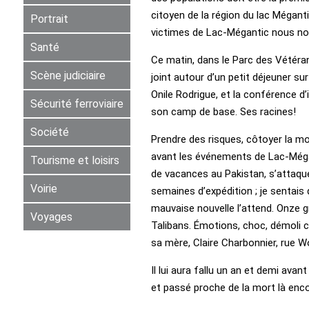
citoyen de la région du lac Mégan
Portrait
victimes de Lac-Mégantic nous no
Santé
Ce matin, dans le Parc des Vétéran
Scène judiciaire
joint autour d’un petit déjeuner s
Onile Rodrigue, et la conférence d’i
Sécurité ferroviaire
son camp de base. Ses racines!
Société
Prendre des risques, côtoyer la mo
avant les événements de Lac-Mégant
Tourisme et loisirs
de vacances au Pakistan, s’attaque
Voirie
semaines d’expédition ; je sentais 
mauvaise nouvelle l’attend. Onze gr
Voyages
Talibans. Émotions, choc, démoli c
sa mère, Claire Charbonnier, rue Wol
Il lui aura fallu un an et demi av
et passé proche de la mort là enco