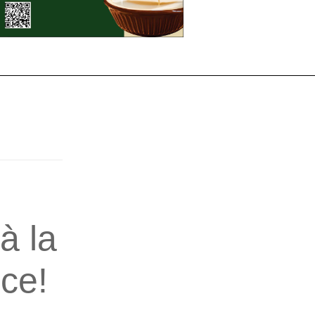
à la
ce!