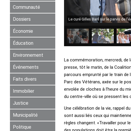
Communauté
Dossiers
Le curé Gilles Baril sur le parvis de l
Économie
Éducation
Environnement
La commémoration, mercredi, de la t
Événements
presse, tôt le matin, de la Coaliti
parcours emprunté par le train de l
Faits divers
Parc des Vétérans, axée sur le posi
envolée de cloches à l’heure du mid
Immobilier
du centre-ville où se pressent les
Justice
Une célébration de la vie, rappel d
Municipalité
sont aussi liés ceux qui maintienne
règles changent. «Travailler pour l
Politique
des populations doit être la prem