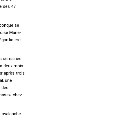
e des 47
iconque se
coise Marie-
Mégantic est
res semaines
ur deux mois
r après trois
al, une
r des
 base», chez
, avalanche