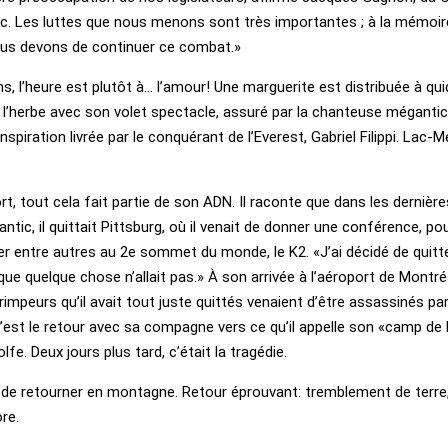
tic. Les luttes que nous menons sont très importantes ; à la mémoir
us devons de continuer ce combat.»
s, l’heure est plutôt à… l’amour! Une marguerite est distribuée à qu
ur l’herbe avec son volet spectacle, assuré par la chanteuse méganti
nspiration livrée par le conquérant de l’Everest, Gabriel Filippi. Lac-
rt, tout cela fait partie de son ADN. Il raconte que dans les derniè
ic, il quittait Pittsburg, où il venait de donner une conférence, po
r entre autres au 2e sommet du monde, le K2. «J’ai décidé de quitte
que quelque chose n’allait pas.» À son arrivée à l’aéroport de Montré
impeurs qu’il avait tout juste quittés venaient d’être assassinés pa
’est le retour avec sa compagne vers ce qu’il appelle son «camp de
fe. Deux jours plus tard, c’était la tragédie.
ant de retourner en montagne. Retour éprouvant: tremblement de terre
re.