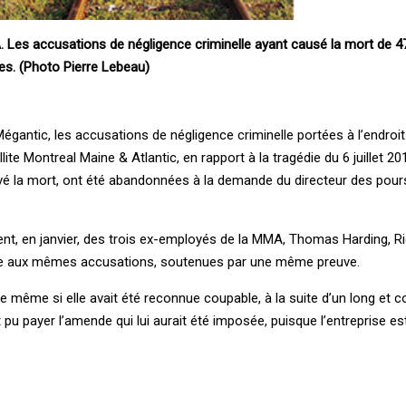
A. Les accusations de négligence criminelle ayant causé la mort de 
ées. (Photo Pierre Lebeau)
Mégantic, les accusations de négligence criminelle portées à l’endroit
ite Montreal Maine & Atlantic, en rapport à la tragédie du 6 juillet 20
vé la mort, ont été abandonnées à la demande du directeur des pour
ment, en janvier, des trois ex-employés de la MMA, Thomas Harding, R
face aux mêmes accusations, soutenues par une même preuve.
que même si elle avait été reconnue coupable, à la suite d’un long et 
u payer l’amende qui lui aurait été imposée, puisque l’entreprise est e