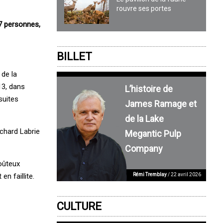
rouvre ses portes
47 personnes,
BILLET
 de la
13, dans
L’histoire de
suites
James Ramage et
de la Lake
ichard Labrie
Megantic Pulp
Company
coûteux
Rémi Tremblay
/ 22 avril 2026
n faillite.
CULTURE