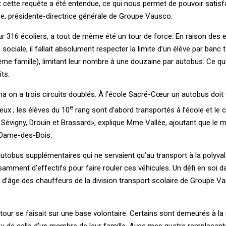
et cette requête a été entendue, ce qui nous permet de pouvoir satisfa
lée, présidente-directrice générale de Groupe Vausco.
316 écoliers, a tout de même été un tour de force. En raison des 
ociale, il fallait absolument respecter la limite d’un élève par banc 
e famille), limitant leur nombre à une douzaine par autobus. Ce qui
ts.
 on a trois circuits doublés. À l’école Sacré-Cœur un autobus doit 
e
deux ; les élèves du 10
rang sont d’abord transportés à l’école et le 
Sévigny, Drouin et Brassard», explique Mme Vallée, ajoutant que le 
e-Dame-des-Bois.
autobus supplémentaires qui ne servaient qu’au transport à la polyva
fisamment d’effectifs pour faire rouler ces véhicules. Un défi en soi 
d’âge des chauffeurs de la division transport scolaire de Groupe V
retour se faisait sur une base volontaire. Certains sont demeurés à la