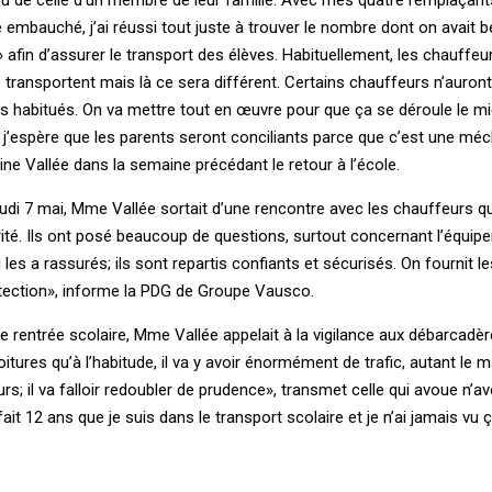
ou de celle d’un membre de leur famille. Avec mes quatre remplaçant
re embauché, j’ai réussi tout juste à trouver le nombre dont on avait 
s»
afin d’assurer le transport des élèves. Habituellement, les chauffeu
 transportent mais là ce sera différent. Certains chauffeurs n’auront
ins habitués. On va mettre tout en œuvre pour que ça se déroule le mi
 ; j’espère que les parents seront conciliants parce que c’est une mé
ine Vallée dans la semaine précédant le retour à l’école.
jeudi 7 mai, Mme Vallée sortait d’une rencontre avec les chauffeurs qui
idarité. Ils ont posé beaucoup de questions, surtout concernant l’équi
 les a rassurés; ils sont repartis confiants et sécurisés. On fournit l
otection», informe la PDG de Groupe Vausco.
 rentrée scolaire, Mme Vallée appelait à la vigilance aux débarcadèr
tures qu’à l’habitude, il va y avoir énormément de trafic, autant le m
urs; il va falloir redoubler de prudence», transmet celle qui avoue n’av
it 12 ans que je suis dans le transport scolaire et je n’ai jamais vu ç