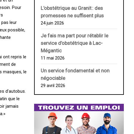
s et un
besoin. Pour
L’obstétrique au ­Granit : des
rs
promesses ne suffisent plus
 pas leur
24 juin 2026
eux possible,
Je fais ma part pour rétablir le
chante
service d’obstétrique à Lac-
Mégantic
 ont repris le
11 mai 2026
pement de
Un service fondamental et non
es masques, le
négociable
29 avril 2026
es d’autobus.
atin que le
oir jamais
a.»