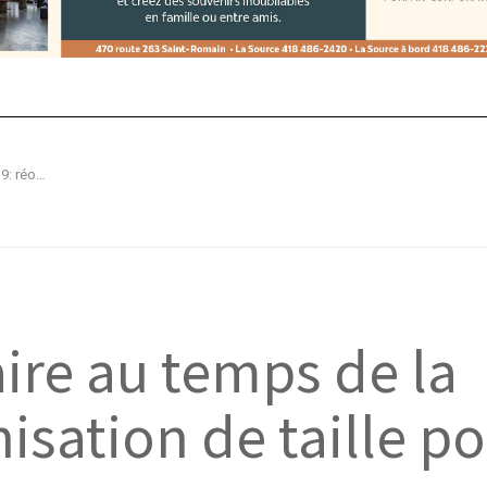
Le transport scolaire au temps de la COVID-19: réorganisation de taille pour Vausco
aire au temps de la
isation de taille p