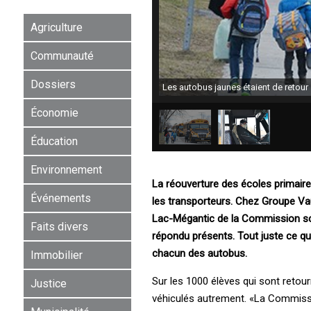
Agriculture
Communauté
Dossiers
Les autobus jaunes étaient de retour s
Économie
Éducation
Environnement
La réouverture des écoles primair
Événements
les transporteurs. Chez Groupe Vau
Lac-Mégantic de la Commission sco
Faits divers
répondu présents. Tout juste ce qu’
chacun des autobus.
Immobilier
Sur les 1000 élèves qui sont retour
Justice
véhiculés autrement. «La Commission