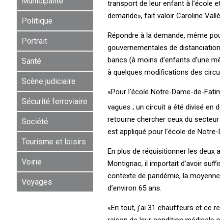
Municipalité
transport de leur enfant à l’école 
demande», fait valoir Caroline Val
Politique
Répondre à la demande, même pour 
Portrait
gouvernementales de distanciation s
bancs (à moins d’enfants d’une mêm
Santé
à quelques modifications des circui
Scène judiciaire
«Pour l’école Notre-Dame-de-Fatima
Sécurité ferroviaire
vagues ; un circuit a été divisé en 
retourne chercher ceux du secteur 
Société
est appliqué pour l’école de Notr
Tourisme et loisirs
En plus de réquisitionner les deux 
Voirie
Montignac, il importait d’avoir suf
contexte de pandémie, la moyenne 
Voyages
d’environ 65 ans.
«En tout, j’ai 31 chauffeurs et ce 