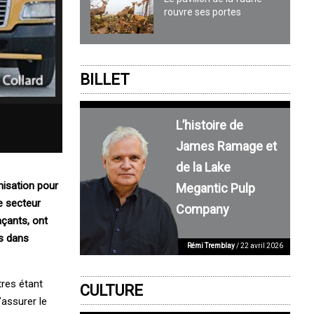
rouvre ses portes
BILLET
L’histoire de
James Ramage et
de la Lake
nisation pour
Megantic Pulp
e secteur
Company
çants, ont
es dans
Rémi Tremblay
/ 22 avril 2026
tres étant
CULTURE
’assurer le