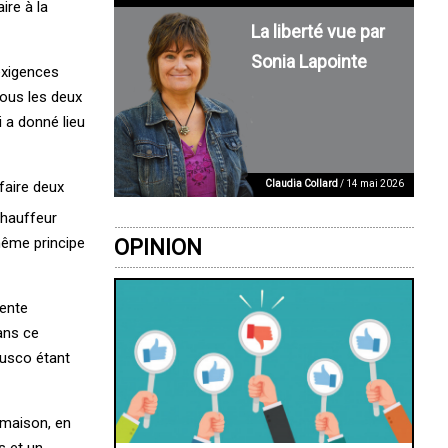
ire à la
La liberté vue par
Sonia Lapointe
exigences
tous les deux
 a donné lieu
Claudia Collard
/ 14 mai 2026
faire deux
chauffeur
même principe
OPINION
lente
dans ce
ausco étant
 maison, en