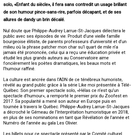
solo, «Enfant du siècle», il fera sans contredit un usage brillant
de son humour pince-sans-rire, parfois décapant, et de ses
allures de dandy un brin décalé.
Nul doute que Philippe-Audrey Larrue-St-Jacques délectera le
public avec ses épisodes de vie. Produit d’une vieille famille
bourgeoise élitiste, de parents professeurs d’université et d’un
milieu où la phrase patcher mon char su’l quart de mile n’a
jamais été prononcée, celui qui a reçu une éducation privée et
étudié les plus grands auteurs au Conservatoire aime
foncièrement les poètes dramatiques, les beaux mots et
l’humour raffiné.
La culture est ancrée dans l’ADN de ce ténébreux humoriste,
révélé au grand public grâce à la série Like moi présentée à Télé-
Québec. Son premier spectacle solo, «Hélas ce n’est qu’un
spectacle d’humour», a remporté le premier prix du Zoofest en
2017. Sa popularité a mené son auteur en Europe puis en
tournée à travers le Québec. Philippe-Audrey Larrue-St-Jacques
a décroché le Gémeau de l’Interprétation humoristique en 2018,
en plus de ses nominations en tant que Révélation de l’année et
Numéro de l’année au gala Les Olivier.
Les billets pour ce spectacle présenté par le Comité culturel